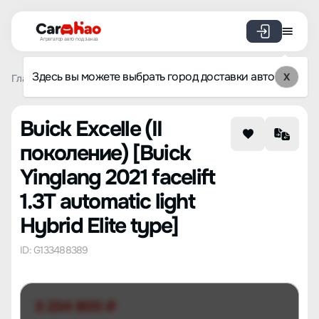
Агрегатор авто под заказ
Здесь вы можете выбрать город доставки авто
X
Главная
Список брендов
Buick
Excelle (II поколение)
Buick Excelle (II
поколение) [Buick
Yinglang 2021 facelift
1.3T automatic light
Hybrid Elite type]
ID: G133488389
3 234 800 ₽