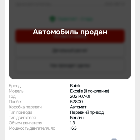
Цена авто в Китае
659 687 ₽
Гарантия 1 - 3 года
Автомобиль продан
Оставить заявку
Детальный расчет
Как проходит сделка
Бренд
Buick
Модель
Excelle (II поколение)
Год
2021-07-01
Пробег
52800
Коробка передач
Автомат
Тип привода
Передний привод
Тип двигателя
Бензин
Объем двигателя
1.3
Мощность двигателя, лс
163