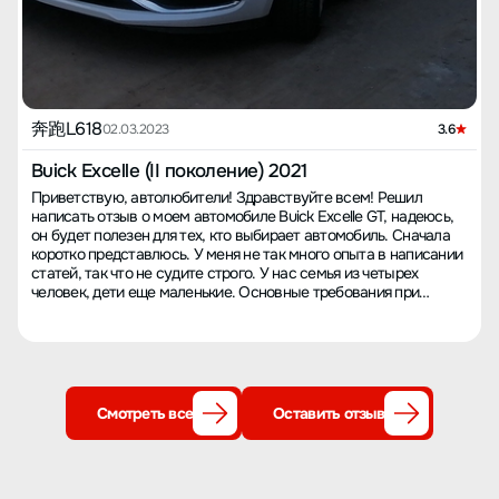
奔跑L618
02.03.2023
3.6
Buick Excelle (II поколение) 2021
Приветствую, автолюбители! Здравствуйте всем! Решил
написать отзыв о моем автомобиле Buick Excelle GT, надеюсь,
он будет полезен для тех, кто выбирает автомобиль. Сначала
коротко представлюсь. У меня не так много опыта в написании
статей, так что не судите строго. У нас семья из четырех
человек, дети еще маленькие. Основные требования при
покупке автомобиля были экономичность и надежность. С
момента получения автомобиля прошло полтора года, и я
успел получить о нем определенное впечатление. Давайте
поговорим о моем автомобиле со всех сторон, начиная с
процесса покупки... 【Опыт покупки автомобиля】 Все
мужчины любят автомобили. До покупки я часто посещал
Смотреть все
Оставить отзыв
автомобильные форумы, чтобы узнать больше перед выбором.
Бюджет на авто был около 100 тысяч юаней, я сравнивал
модели Corolla, Fit, Sylphy в этом ценовом диапазоне. Особенно
нравились Corolla и новый Lavida. Старую версию Corolla тоже