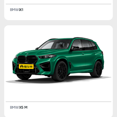
BMW
iX1
BMW
X5 M