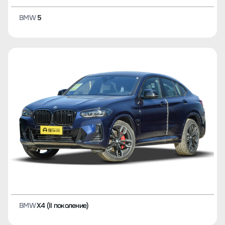
BMW
5
BMW
X4 (II поколение)