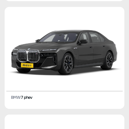
BMW
7 phev