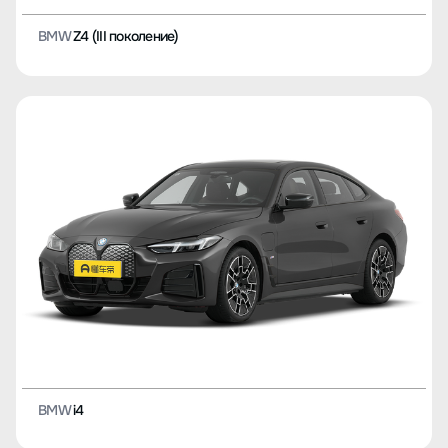
BMW
Z4 (III поколение)
BMW
i4