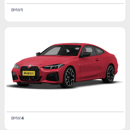
BMW
1
BMW
4