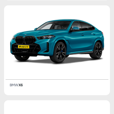
BMW
X6