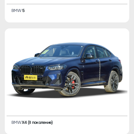
BMW
5
BMW
X4 (II поколение)