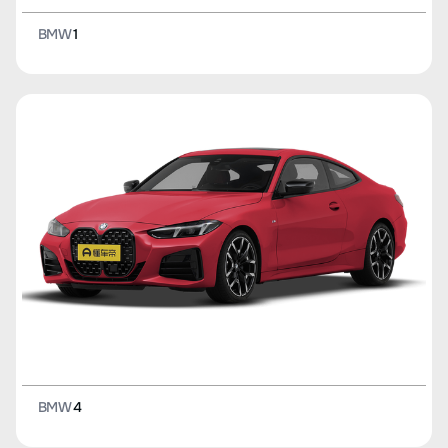
BMW
1
BMW
4