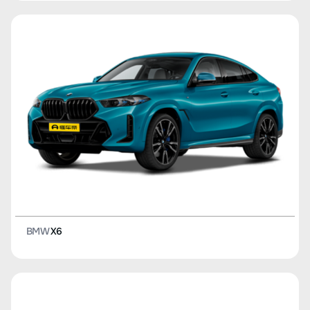
BMW
X6