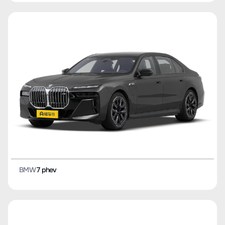
BMW
7 phev