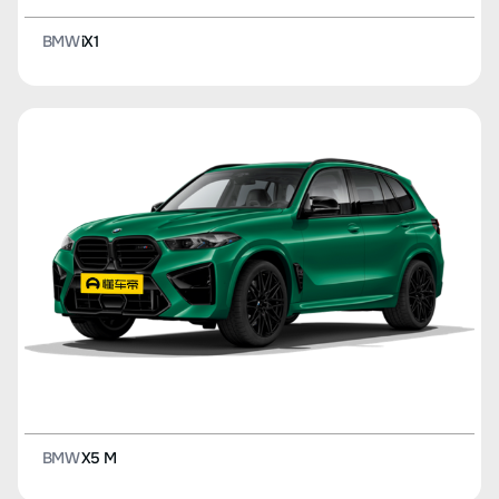
BMW
iX1
BMW
X5 M