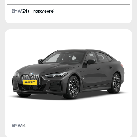
BMW
Z4 (III поколение)
BMW
i4