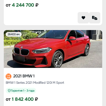
от
4 244 700
₽
26400 км.
2021 BMW 1
CHE
168
BMW 1 Series 2021 Modified 120i M Sport
Гарантия 1 - 3 года
от
1 842 400
₽