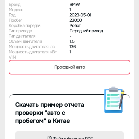
Бренд
BMW
Модель
1
Год
2023-05-01
Пробег
23000
Коробка передач
Робот
Тип привода
Передний привод
Тип двигателя
-
Объем двигателя
1.5
Мощность двигателя, лс
136
Мощность двигателя, кВт
1
VIN
Проходной авто
Скачать пример отчета
проверки "авто с
пробегом" в Китае
Файл в формате PDF