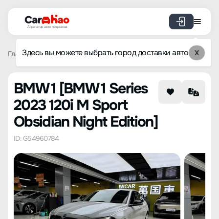
Агрегатор авто под заказ
Здесь вы можете выбрать город доставки авто
X
Главная
Список брендов
BMW
1
BMW 1 Series 2023 
BMW 1 [BMW 1 Series
2023 120i M Sport
Obsidian Night Edition]
ID: G54960784