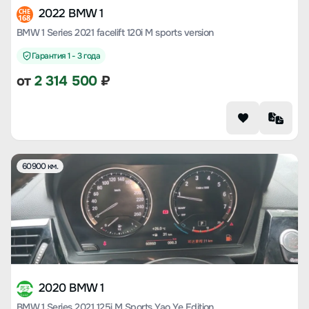
2022 BMW 1
CHE
168
BMW 1 Series 2021 facelift 120i M sports version
Гарантия 1 - 3 года
от
2 314 500
₽
60900 км.
2020 BMW 1
BMW 1 Series 2021 125i M Sports Yao Ye Edition