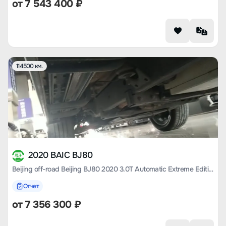
от
7 543 400
₽
114500 км.
2020 BAIC BJ80
Beijing off-road Beijing BJ80 2020 3.0T Automatic Extreme Edition
Отчет
от
7 356 300
₽