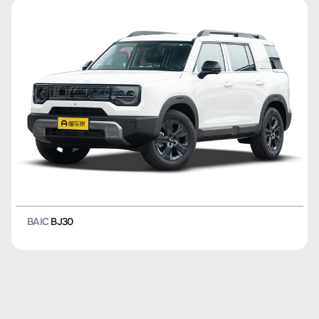
BAIC
BJ30