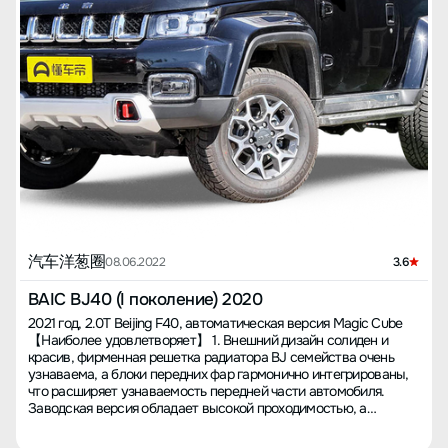
汽车洋葱圈
08.06.2022
3.6
BAIC BJ40 (I поколение) 2020
2021 год, 2.0T Beijing F40, автоматическая версия Magic Cube
【Наиболее удовлетворяет】 1. Внешний дизайн солиден и
красив, фирменная решетка радиатора BJ семейства очень
узнаваема, а блоки передних фар гармонично интегрированы,
что расширяет узнаваемость передней части автомобиля.
Заводская версия обладает высокой проходимостью, а
большие колесные диски делают новый автомобиль более
роскошным. 2. Турбированный четырехцилиндровый двигатель