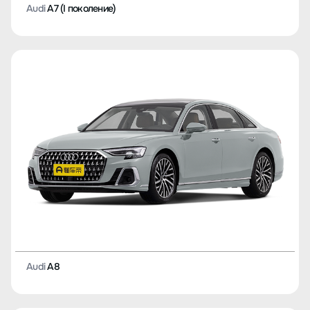
Audi
A7 (I поколение)
Audi
A8