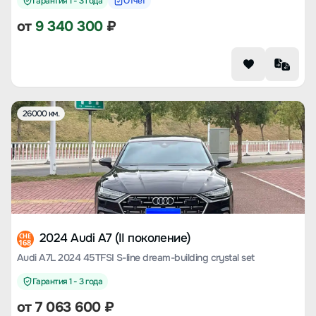
Гарантия 1 - 3 года
Отчет
от
9 340 300
₽
26000 км.
2024 Audi A7 (II поколение)
CHE
168
Audi A7L 2024 45TFSI S-line dream-building crystal set
Гарантия 1 - 3 года
от
7 063 600
₽