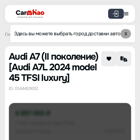
Агрегатор авто под заказ
Здесь вы можете выбрать город доставки авто
X
Главная
Список брендов
Audi
A7 (II поколение)
Aud
Audi A7 (II поколение)
[Audi A7L 2024 model
45 TFSI luxury]
ID: G144409012
6 857 000 ₽
Станет проходным через 3 мес.
Цена авто в Китае
3 871 817 ₽