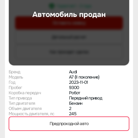
Гарантия 1 - 3 года
Автомобиль продан
Оставить заявку
Детальный расчет
Как проходит сделка
Бренд
Audi
Модель
A7 (II поколение)
Год
2023-11-01
Пробег
9300
Коробка передач
Робот
Тип привода
Передний привод
Тип двигателя
Бензин
Объем двигателя
2
Мощность двигателя, лс
245
Предпроходной авто