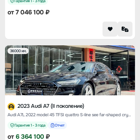
Гарантия 1 - 3 года
от
7 046 100
₽
36000 км.
2023 Audi A7 (II поколение)
Audi A7L 2022 model 45 TFSI quattro S-line see far-shaped crystal set
Гарантия 1 - 3 года
Отчет
от
6 364 100
₽