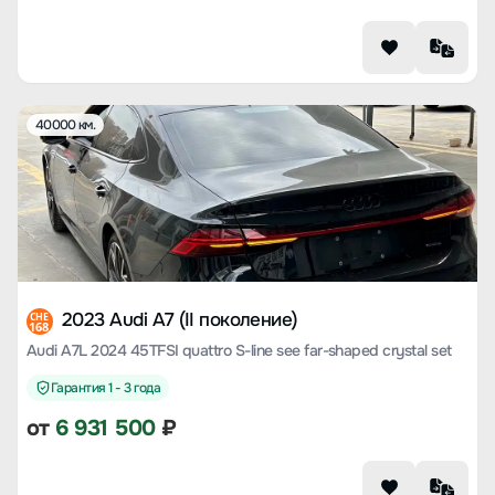
40000 км.
2023 Audi A7 (II поколение)
CHE
168
Audi A7L 2024 45TFSI quattro S-line see far-shaped crystal set
Гарантия 1 - 3 года
от
6 931 500
₽