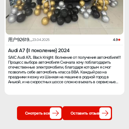
用户92619...
23.04.2025
4.9
Audi A7 (II поколение) 2024
SAIC Audi A7L Black Knight: Волнение от получения автомобиля!!!
Процесс выбора автомобиля Сначала хочу поблагодарить
отечественные электромобили, благодаря которым я смог
позволить себе автомобиль класса BBA. Каждый раз на
праздники я езжу из Шанхая на машине в родной город в
Аньхой, и на скоростных шоссе сложно въехать в сервисные
зоны из-за пробок. Поэтому сразу исключил электромобили и
начал выбирать модель среди BBA. Моя жена сразу выбрала
A7L Black Knight, по сравнению с A6L это были совершенно
разные чувства. Честно говоря, мне тоже приглянулся столь
стильный автомобиль. Безрамочные двери с элегантной
линией и черные аксессуары, создающие ощущение
Смотреть все
Оставить отзыв
загадочности, заставили мое 30-летнее сердце снова
забиться. Но подумал, что через шесть-семь лет мне будет уже
тридцать семь-восемь, и не будет ли это выглядеть как