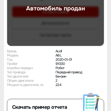
Автомобиль продан
Оставить заявку
Детальный расчет
Как проходит сделка
Бренд
Audi
Модель
A6L
Год
2020-01-01
Пробег
91000
Коробка передач
Робот
Тип привода
Передний привод
Тип двигателя
Бензин
Объем двигателя
2
Мощность двигателя, лс
224
Скачать пример отчета