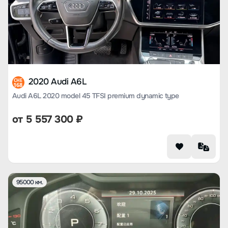
2020 Audi A6L
CHE
168
Audi A6L 2020 model 45 TFSI premium dynamic type
от
5 557 300
₽
95000 км.