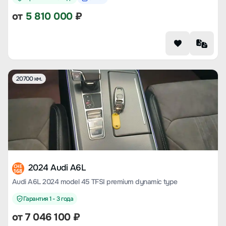
от
5 810 000
₽
20700 км.
2024 Audi A6L
CHE
168
Audi A6L 2024 model 45 TFSI premium dynamic type
Гарантия 1 - 3 года
от
7 046 100
₽