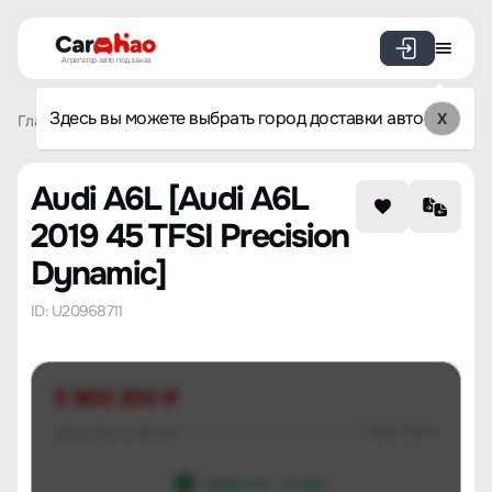
Агрегатор авто под заказ
Здесь вы можете выбрать город доставки авто
X
Главная
Список брендов
Audi
A6L
Audi A6L 2019 4
Audi A6L [Audi A6L
2019 45 TFSI Precision
Dynamic]
ID: U20968711
5 900 200 ₽
Цена авто в Китае
2 586 728 ₽
Гарантия 1 - 3 года