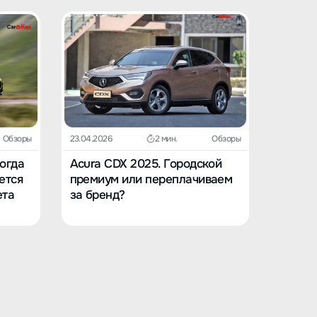
Обзоры
23.04.2026
2 мин.
Обзоры
23.04.202
Когда
Acura CDX 2025. Городской
Acura 
ется
премиум или переплачиваем
в вост
ета
за бренд?
заскуч