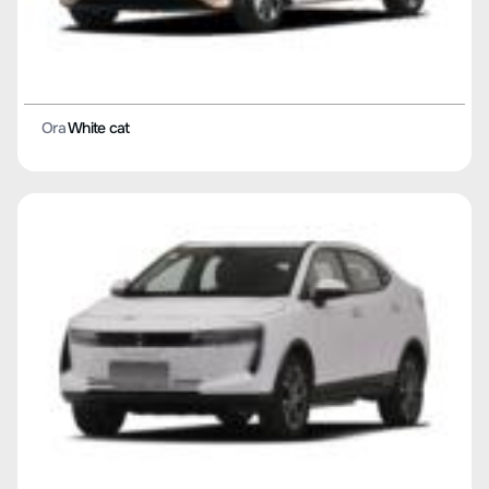
Ora
White cat