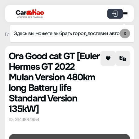
Агрегатор авто под заказ
Здесь вы можете выбрать город доставки авто
X
Главная
Список брендов
Ora
Good cat GT
Euler He
Ora Good cat GT [Euler
Hermes GT 2022
Mulan Version 480km
long Battery life
Standard Version
135kW]
ID: G144884954