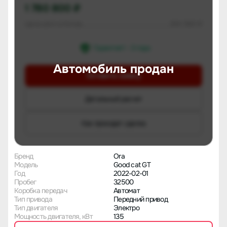
1 780 800 ₽
Цена авто в Китае
814 560 ₽
Гарантия 1 - 3 года
Автомобиль продан
Оставить заявку
Детальный расчет
Как проходит сделка
Бренд
Ora
Модель
Good cat GT
Год
2022-02-01
Пробег
32500
Коробка передач
Автомат
Тип привода
Передний привод
Тип двигателя
Электро
Мощность двигателя, кВт
135