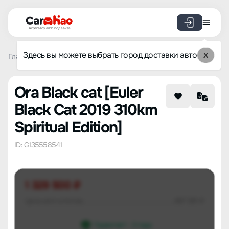
Агрегатор авто под заказ
Здесь вы можете выбрать город доставки авто
X
Главная
Список брендов
Ora
Black cat
Euler Black 
Ora Black cat [Euler
Black Cat 2019 310km
Spiritual Edition]
ID: G135558541
1 329 500 ₽
Цена авто в Китае
487 081 ₽
Гарантия 1 - 3 года