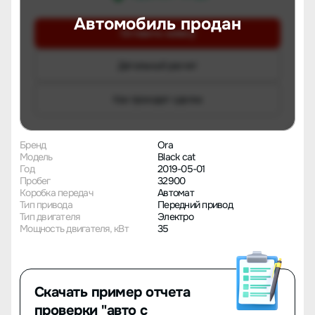
Автомобиль продан
Оставить заявку
Детальный расчет
Как проходит сделка
Бренд
Ora
Модель
Black cat
Год
2019-05-01
Пробег
32900
Коробка передач
Автомат
Тип привода
Передний привод
Тип двигателя
Электро
Мощность двигателя, кВт
35
Скачать пример отчета
проверки "авто с